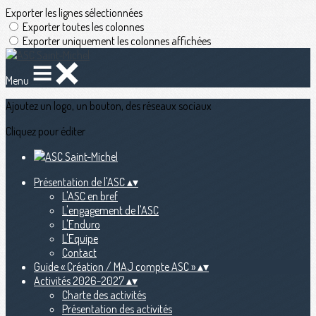
Exporter les lignes sélectionnées
Exporter toutes les colonnes
Exporter uniquement les colonnes affichées
Menu
Ajoutez un logo, un bouton, des réseaux sociaux
Cliquez pour éditer
Présentation de l'ASC
▴
▾
L'ASC en bref
L'engagement de l'ASC
L'Enduro
L'Equipe
Contact
Guide « Création / MAJ compte ASC »
▴
▾
Activités 2026-2027
▴
▾
Charte des activités
Présentation des activités